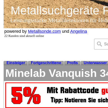
Metallsuchgeräte 
Leistungsstarke Metalldetektoren für Hobb
powered by
Metallsonde.com
und
Angelina
22 Kunden sind aktuell online
Einsteiger
Fortgeschrittene
Profis
Unterwasser
Minelab Vanquish 3