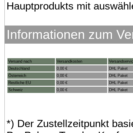
Hauptprodukts mit auswähl
Informationen zum Ve
Versand nach
Versandkosten
Versandservi
Deutschland
0,00 €
DHL Paket
Österreich
0,00 €
DHL Paket
Restliche EU
0,00 €
DHL Paket
Schweiz
0,00 €
DHL Paket
*) Der Zustellzeitpunkt bas