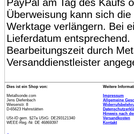
PayPal am Tag des Kaufs o
Überweisung kann sich die 
Werktage verlängern. Bei e
Lieferdatum entsprechend. 
Bearbeitungszeit durch Me
Versanddienstleister angeg
Dies ist ein Shop von:
Weitere Informat
Metallsonde.com
Impressum
Jens Diefenbach
Allgemeine Ges
Wiesenstr. 8
Widerrufsbelehr
D-65623 Hahnstätten
Datenschutzerkl
Hinweis nach de
USt-ID gem. §27a UStG: DE293121340
Versandkosten
WEEE-Reg.-Nr. DE 46869397
Kontakt