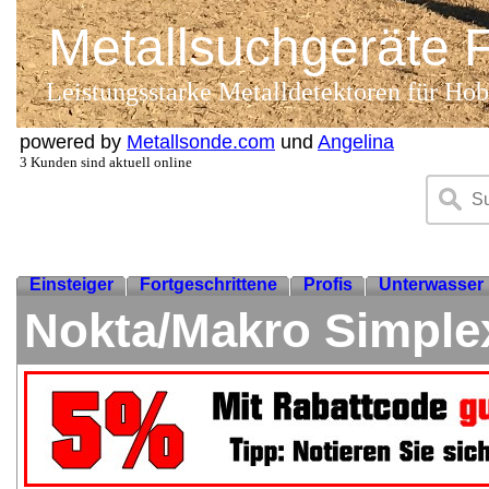
Metallsuchgeräte 
Leistungsstarke Metalldetektoren für Hobb
powered by
Metallsonde.com
und
Angelina
3 Kunden sind aktuell online
Einsteiger
Fortgeschrittene
Profis
Unterwasser
Nokta/Makro Simple