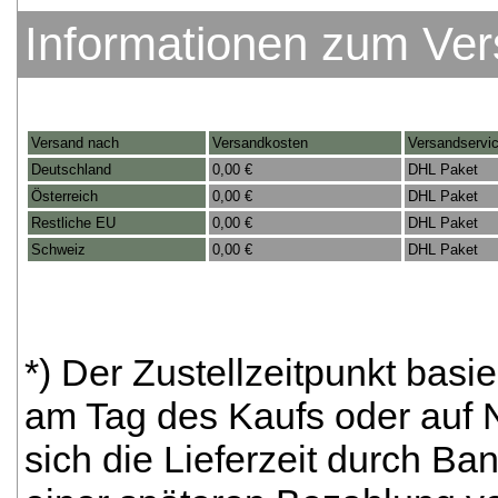
Informationen zum Ve
Versand nach
Versandkosten
Versandservi
Deutschland
0,00 €
DHL Paket
Österreich
0,00 €
DHL Paket
Restliche EU
0,00 €
DHL Paket
Schweiz
0,00 €
DHL Paket
*) Der Zustellzeitpunkt bas
am Tag des Kaufs oder auf
sich die Lieferzeit durch Ba